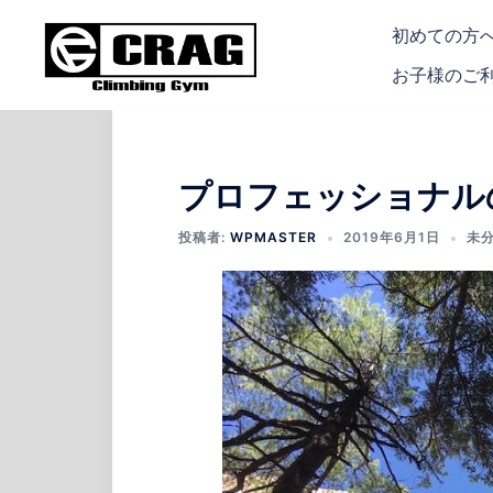
コ
初めての方
ン
テ
お子様のご
ン
ツ
へ
ス
プロフェッショナル
キ
投稿者:
WPMASTER
2019年6月1日
未
ッ
プ