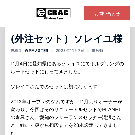
コ
ン
お問い合わせ
テ
ン
ツ
(外注セット）ソレイユ様
へ
ス
投稿者:
WPMASTER
2023年11月7日
未分類
キ
11月4日に愛知県にあるソレイユにてボルダリングの
ッ
ルートセットに行ってきました。
プ
ソレイユさんでのセットは初になります。
2012年オープンのジムですが、11月よりオーナーが
変わり、今回はそのリニューアルセットでPLANET
の倉島さん、愛知のフリーランスセッター滝浪さん
と一緒に４級から初段までを28本設定してきまし
た。