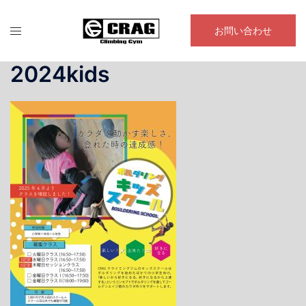
コ
ン
お問い合わせ
テ
ン
2024kids
ツ
へ
ス
キ
ッ
プ