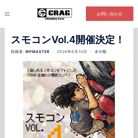
コ
ン
お問い合わせ
テ
ン
ツ
スモコンVol.4開催決定！
へ
ス
投稿者:
WPMASTER
2026年6月10日
未分類
キ
ッ
プ