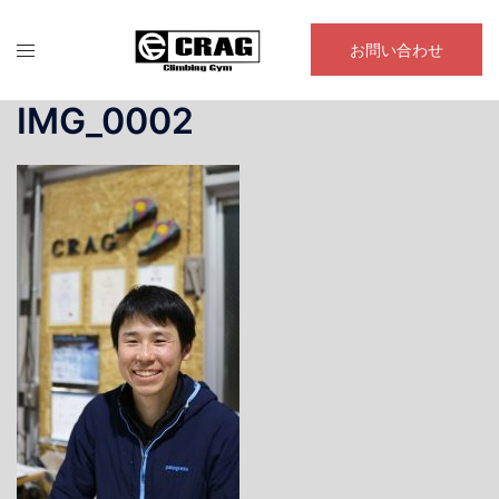
コ
ン
お問い合わせ
テ
ン
IMG_0002
ツ
へ
ス
キ
ッ
プ