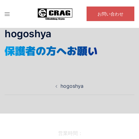
コ
ン
お問い合わせ
テ
ン
hogoshya
ツ
へ
ス
キ
ッ
プ
投
hogoshya
稿
ナ
ビ
ゲ
ー
シ
営業時間：