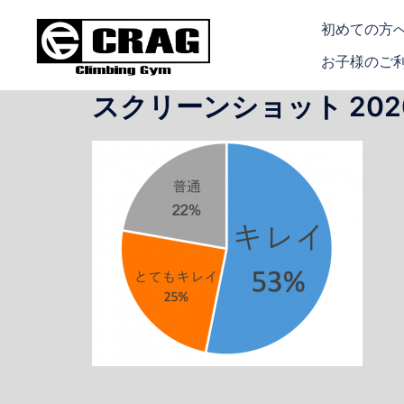
コ
初めての方
ン
テ
お子様のご
ン
スクリーンショット 2020-1
ツ
へ
ス
キ
ッ
プ