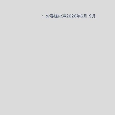
投
お客様の声2020年6月-9月
稿
ナ
ビ
ゲ
ー
シ
ョ
ン