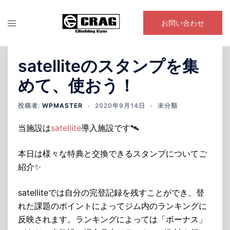
コ
ン
お問い合わせ
テ
ン
ツ
satelliteのスタンプを集
へ
めて、使おう！
ス
キ
投稿者:
WPMASTER
2020年9月14日
未分類
ッ
プ
当施設は
satellite
導入施設です🛰
本日は様々な特典と交換できるスタンプについてご
紹介✨
satelliteでは自分の完登記録を残すことができ、登
れた課題のポイントによってジム内のランキングに
反映されます。ランキングによっては「ボーナス」