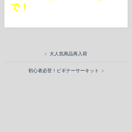
で！
投
大人気商品再入荷
稿
ナ
初心者必登！ビギナーサーキット
ビ
ゲ
ー
シ
ョ
ン