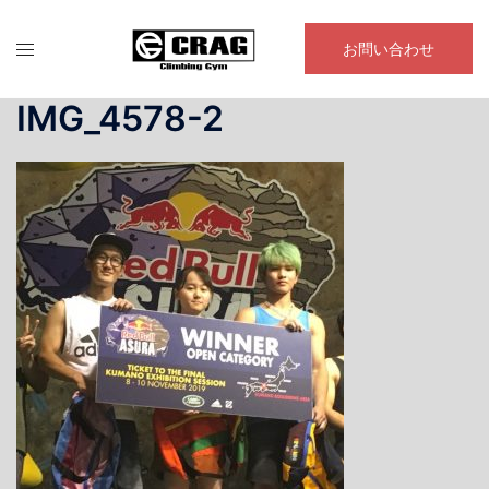
コ
ン
お問い合わせ
テ
ン
IMG_4578-2
ツ
へ
ス
キ
ッ
プ