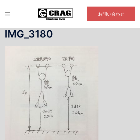
コ
ン
お問い合わせ
テ
ン
IMG_3180
ツ
へ
ス
キ
ッ
プ