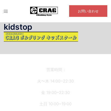
コ
ン
お問い合わせ
テ
ン
kidstop
ツ
へ
ス
キ
ッ
プ
営業時間：
火〜木 14:00~22:30
金 19:00~22:30
土日 10:00~19:00