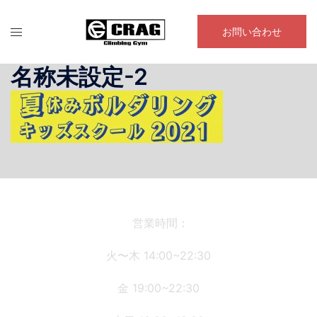
コ
ン
お問い合わせ
テ
ン
名称未設定-2
ツ
へ
ス
キ
ッ
プ
営業時間：
火〜木 14:00~22:30
金 19:00~22:30