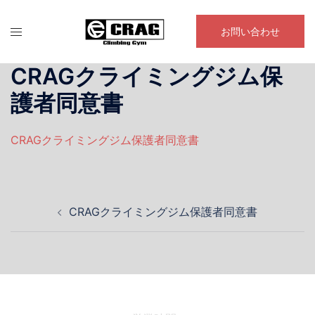
コ
ン
お問い合わせ
テ
ン
CRAGクライミングジム保
ツ
護者同意書
へ
ス
キ
CRAGクライミングジム保護者同意書
ッ
プ
投
CRAGクライミングジム保護者同意書
稿
ナ
ビ
ゲ
ー