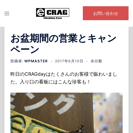
コ
ン
お問い合わせ
テ
ン
ツ
お盆期間の営業とキャン
へ
ペーン
ス
キ
投稿者:
WPMASTER
2017年8月10日
未分類
ッ
プ
昨日のCRAGdayはたくさんのお客様で賑わいまし
た。入り口の看板にはこんな珍客も！