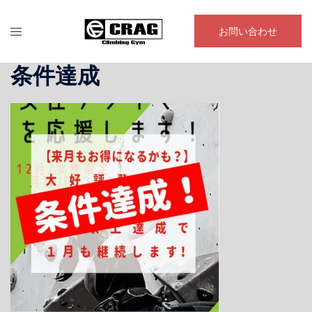
コ
ン
お問い合わせ
テ
ン
条件達成
ツ
へ
ス
キ
ッ
プ