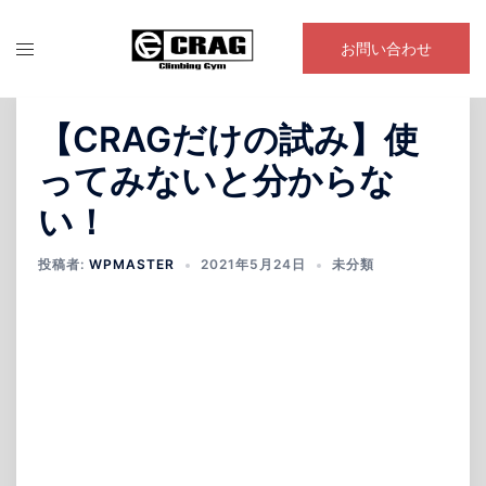
コ
ン
お問い合わせ
テ
ン
ツ
【CRAGだけの試み】使
へ
ってみないと分からな
ス
キ
い！
ッ
プ
投稿者:
WPMASTER
2021年5月24日
未分類