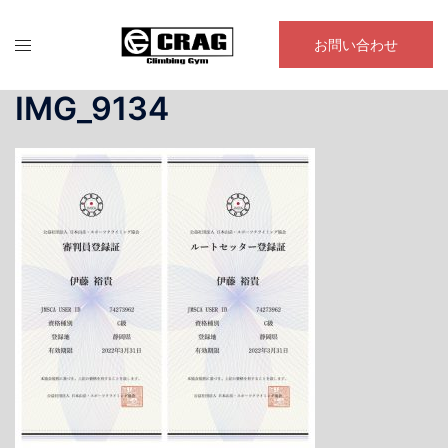
コ
ン
お問い合わせ
テ
ン
IMG_9134
ツ
へ
ス
キ
ッ
プ