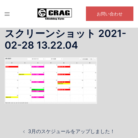
コ
ン
お問い合わせ
テ
ン
スクリーンショット 2021-
ツ
02-28 13.22.04
へ
ス
キ
ッ
プ
投
3月のスケジュールをアップしました！
稿