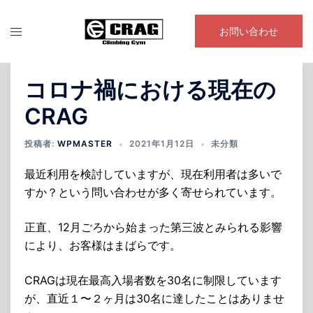
コ
ン
お問い合わせ
テ
ン
ツ
コロナ禍における現在の
へ
CRAG
ス
キ
投稿者:
WPMASTER
2021年1月12日
未分類
ッ
プ
最近利用を検討していますが、現在利用者は多いで
すか？という問い合わせが多く寄せられています。
正直、12月ごろから始まった第三波とみられる影響
により、お客様はまばらです。
CRAGは現在最高入場者数を30名に制限しています
が、直近１〜２ヶ月は30名に達したことはありませ