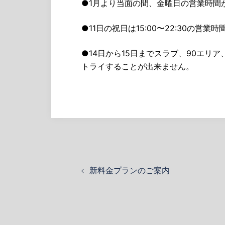
●1月より当面の間、金曜日の営業時間が19
●11日の祝日は15:00〜22:30の
●14日から15日までスラブ、90エ
トライすることが出来ません。
投
新料金プランのご案内
稿
ナ