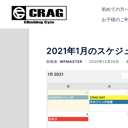
コ
初めての方
ン
テ
お子様のご
ン
ツ
へ
ス
2021年1月のスケジ
キ
投稿者:
WPMASTER
2020年12月28日
ッ
プ