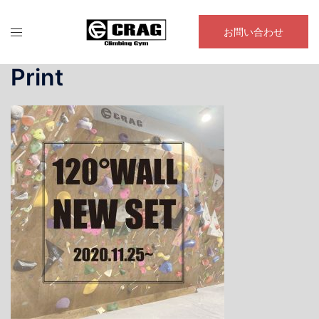
コ
ン
お問い合わせ
テ
ン
Print
ツ
へ
ス
キ
ッ
プ