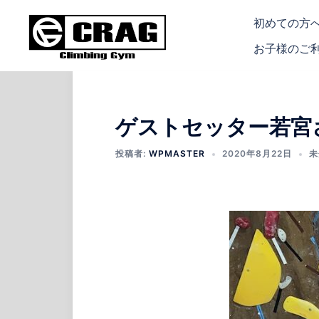
コ
初めての方
ン
テ
お子様のご
ン
ツ
へ
ス
ゲストセッター若宮
キ
投稿者:
WPMASTER
2020年8月22日
未
ッ
プ