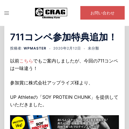
コ
ン
お問い合わせ
テ
ン
ツ
711コンペ参加特典追加！
へ
ス
投稿者:
WPMASTER
2020年2月12日
未分類
キ
以前
こちら
でもご案内しましたが、今回の711コンペ
ッ
は一味違う！
プ
参加賞に株式会社アップライズ様より、
UP Athleteの「SOY PROTEIN CHUNK」を提供して
いただきました。