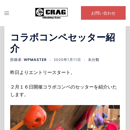
コ
ン
お問い合わせ
テ
ン
ツ
コラボコンペセッター紹
へ
介
ス
キ
投稿者:
WPMASTER
2020年1月11日
未分類
ッ
プ
昨日よりエントリースタート。
２月１６日開催コラボコンペのセッターを紹介いた
します。