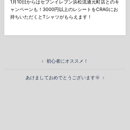
1月10日からはセブンイレブン浜松流通元町店とのキ
ャンペーンも！3000円以上のレシートをCRAGにお
持ちいただくとTシャツがもらえます！
投
初心者にオススメ！
稿
ナ
あけましておめでとうございます🌞
ビ
ゲ
ー
シ
ョ
ン