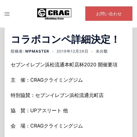
コ
ン
お問い合わせ
テ
ン
ツ
コラボコンペ詳細決定！
へ
ス
投稿者:
WPMASTER
2019年12月29日
未分類
キ
セブンイレブン浜松流通本町店杯2020 開催要項
ッ
プ
主 催：CRAGクライミングジム
特別協賛：セブンイレブン浜松流通元町店
協 賛：UPアスリート 他
会 場：CRAGクライミングジム