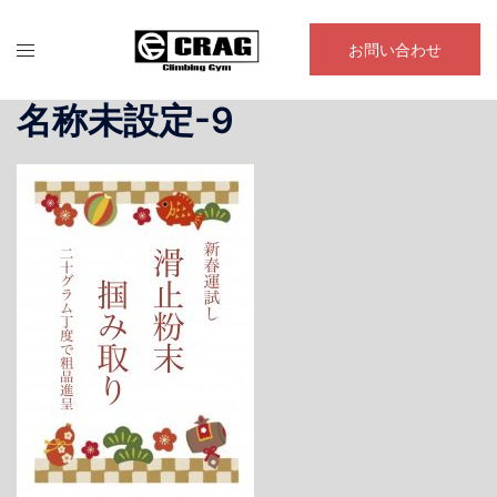
コ
ン
お問い合わせ
テ
ン
名称未設定-9
ツ
へ
ス
キ
ッ
プ