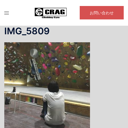
コ
ン
お問い合わせ
テ
ン
IMG_5809
ツ
へ
ス
キ
ッ
プ