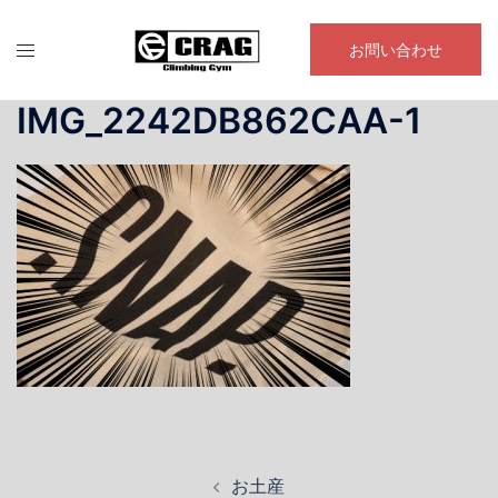
コ
ン
お問い合わせ
テ
ン
IMG_2242DB862CAA-1
ツ
へ
ス
キ
ッ
プ
投
お土産