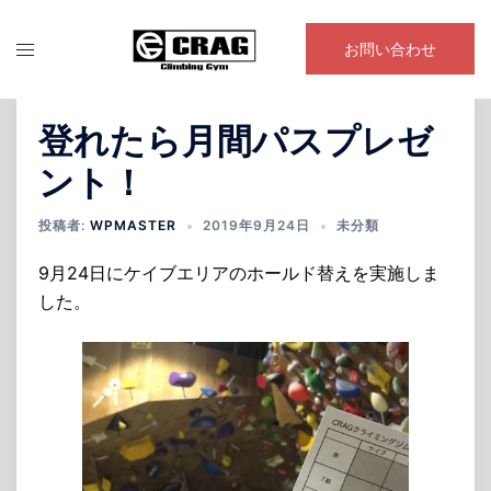
コ
ン
お問い合わせ
テ
ン
ツ
登れたら月間パスプレゼ
へ
ント！
ス
キ
投稿者:
WPMASTER
2019年9月24日
未分類
ッ
プ
9月24日にケイブエリアのホールド替えを実施しま
した。