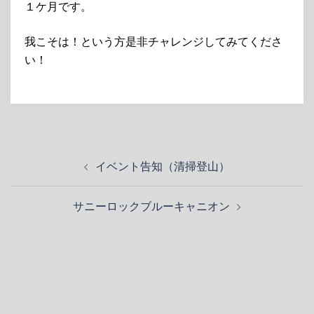
１ケ月です。
我こそは！という方是非チャレンジしてみてくださ
い！
投
イベント告知（清掃登山）
稿
ナ
サニーロックブルーキャニオン
ビ
ゲ
ー
シ
ョ
ン