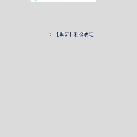
投
【重要】料金改定
稿
ナ
ビ
ゲ
ー
シ
ョ