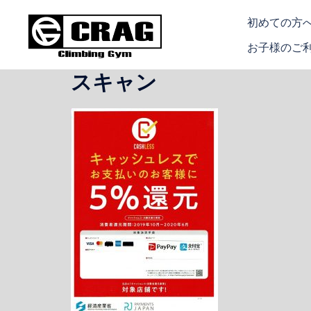
コ
初めての方
ン
テ
お子様のご
ン
スキャン
ツ
へ
ス
キ
ッ
プ