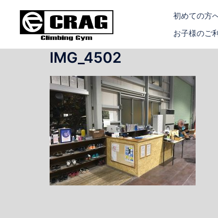
コ
初めての方
ン
テ
お子様のご
ン
IMG_4502
ツ
へ
ス
キ
ッ
プ