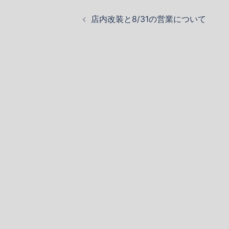
投
店内改装と8/31の営業について
稿
ナ
ビ
ゲ
ー
シ
ョ
ン