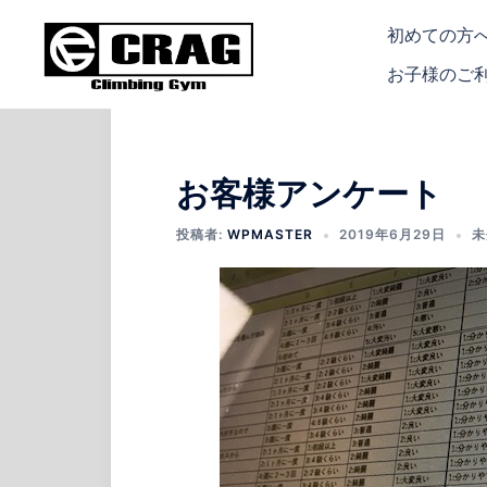
コ
初めての方
ン
テ
お子様のご
ン
ツ
へ
ス
お客様アンケート
キ
投稿者:
WPMASTER
2019年6月29日
未
ッ
プ