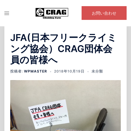
コ
ン
お問い合わせ
テ
ン
ツ
JFA(日本フリークライミ
へ
ング協会）CRAG団体会
ス
キ
員の皆様へ
ッ
プ
投稿者:
WPMASTER
2018年10月19日
未分類