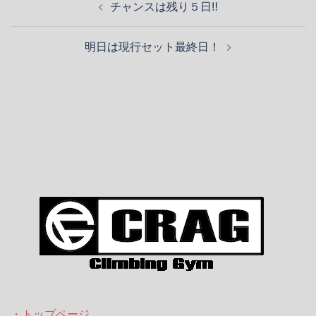
チャンスは残り５日‼️
稿
ナ
明日は現行セット最終日！
ビ
ゲ
ー
シ
ョ
ン
・トップページ