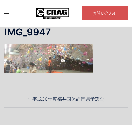
コ
ン
お問い合わせ
テ
ン
IMG_9947
ツ
へ
ス
キ
ッ
プ
投
平成30年度福井国体静岡県予選会
稿
ナ
ビ
ゲ