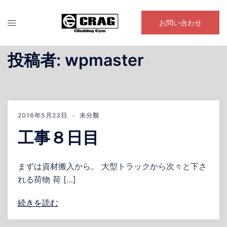
コ
ン
お問い合わせ
テ
ン
投稿者:
wpmaster
ツ
へ
ス
キ
ッ
2016年5月23日
未分類
プ
工事８日目
まずは資材搬入から。 大型トラックから次々と下さ
れる荷物 荷 […]
続きを読む