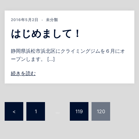
2016年5月2日
未分類
はじめまして！
静岡県浜松市浜北区にクライミングジムを６月にオ
ープンします。 […]
続きを読む
投
<
1
…
119
120
稿
の
ペ